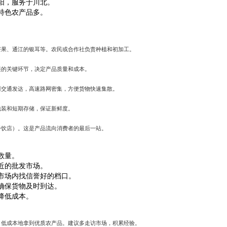
阳，服务于川北。
特色农产品多。
芒果、通江的银耳等。农民或合作社负责种植和初加工。
链的关键环节，决定产品质量和成本。
川交通发达，高速路网密集，方便货物快速集散。
包装和短期存储，保证新鲜度。
餐饮店）。这是产品流向消费者的最后一站。
数量。
近的批发市场。
市场内找信誉好的档口。
确保货物及时到达。
降低成本。
、低成本地拿到优质农产品。建议多走访市场，积累经验。