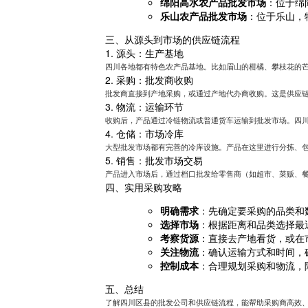
绵阳高水农产品批发市场
：位于绵
乐山农产品批发市场
：位于乐山，
三、从源头到市场的供应链流程
1. 源头：生产基地
四川各地都有特色农产品基地。比如眉山的柑橘、攀枝花的
2. 采购：批发商收购
批发商直接到产地采购，或通过产地代办商收购。这是供应
3. 物流：运输环节
收购后，产品通过冷链物流或普通货车运输到批发市场。四
4. 仓储：市场冷库
大型批发市场都有完善的冷库设施。产品在这里进行分拣、
5. 销售：批发市场交易
产品进入市场后，通过档口批发给零售商（如超市、菜贩、
四、实用采购攻略
明确需求
：先确定要采购的品类和
选择市场
：根据距离和品类选择最
考察货源
：直接去产地看货，或在
关注物流
：确认运输方式和时间，
控制成本
：合理规划采购和物流，
五、总结
了解四川区县的批发公司和供应链流程，能帮助采购商高效