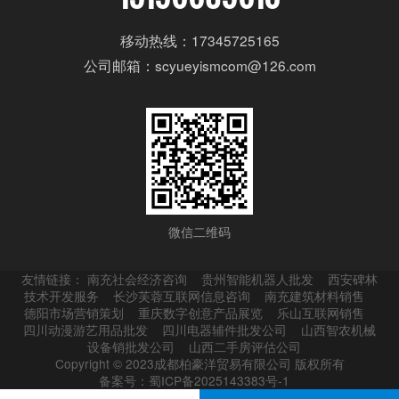
移动热线：17345725165
公司邮箱：scyueyismcom@126.com
微信二维码
友情链接：
南充社会经济咨询
贵州智能机器人批发
西安碑林
技术开发服务
长沙芙蓉互联网信息咨询
南充建筑材料销售
德阳市场营销策划
重庆数字创意产品展览
乐山互联网销售
四川动漫游艺用品批发
四川电器辅件批发公司
山西智农机械
设备销批发公司
山西二手房评估公司
Copyright © 2023成都柏豪洋贸易有限公司 版权所有
备案号：蜀ICP备2025143383号-1