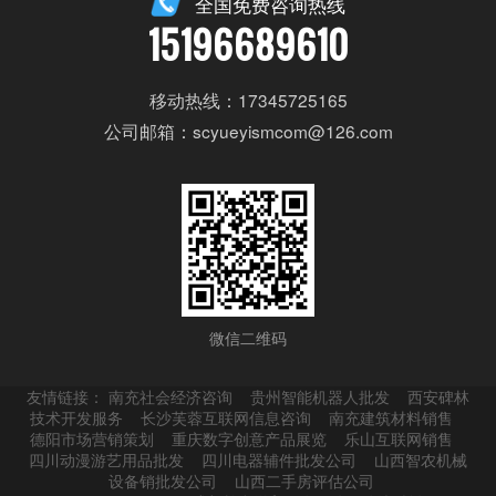
全国免费咨询热线
15196689610
移动热线：17345725165
公司邮箱：scyueyismcom@126.com
微信二维码
友情链接：
南充社会经济咨询
贵州智能机器人批发
西安碑林
技术开发服务
长沙芙蓉互联网信息咨询
南充建筑材料销售
德阳市场营销策划
重庆数字创意产品展览
乐山互联网销售
四川动漫游艺用品批发
四川电器辅件批发公司
山西智农机械
设备销批发公司
山西二手房评估公司